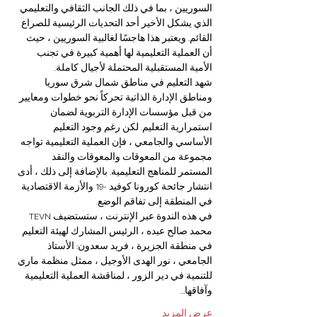
السوريين ، بما في ذلك الجانب الثقافي والتعليمي 
الذي يشكل الأخير أحد التحديات الرئيسية للصراع 
القائم. ويعتبر هذا هاجسًا لغالبية السوريين ، حيث 
أن العملية التعليمية لها أهمية كبيرة في تجنب 
الأمية المستقبلية المحتملة لأجيال كاملة.
شهد التعليم في مناطق شمال شرق سوريا 
ومناطق الإدارة الذاتية تحركاً نحو خطوات ومعايير 
من قبل مؤسسات الإدارة التربوية لضمان 
استمرارية التعليم. لكن رغم وجود التعليم 
الأساسي والجامعي ، فإن العملية التعليمية تواجه 
مجموعة من المعوقات والمعوقات والنقد 
المستمر للمناهج التعليمية. بالإضافة إلى ذلك ، أدى 
انتشار جائحة كورونا كوفيد -19 والأزمة الاقتصادية 
في المنطقة إلى تفاقم الوضع.
في هذه الندوة عبر الإنترنت ، ستستضيف TEVN 
محمد صالح عبده ، الرئيس المشارك لهيئة التعليم 
في منطقة الجزيرة ، فريد سعدون: الأستاذ 
الجامعي ، نور الهدى الأوجيل ، ممثل منظمة ماري 
للتنمية في دير الزور ، لمناقشة العملية التعليمية 
وآفاقها…
عرض المزيد