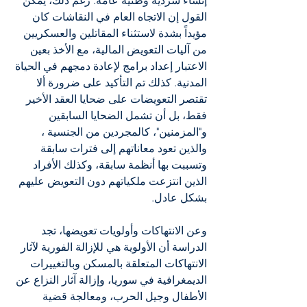
إنشاء سردية وطنية عامة. رغم ذلك، يمكن 
القول إن الاتجاه العام في النقاشات كان 
مؤيداً بشدة لاستثناء المقاتلين والعسكريين 
من آليات التعويض المالية، مع الأخذ بعين 
الاعتبار إعداد برامج لإعادة دمجهم في الحياة 
المدنية. كذلك تم التأكيد على ضرورة ألا 
تقتصر التعويضات على ضحايا العقد الأخير 
فقط، بل أن تشمل الضحايا السابقين 
و"المزمنين"، كالمجردين من الجنسية ، 
والذين تعود معاناتهم إلى فترات سابقة 
وتسببت بها أنظمة سابقة، وكذلك الأفراد 
الذين انتزعت ملكياتهم دون التعويض عليهم 
بشكل عادل.
وعن الانتهاكات وأولويات تعويضها، تجد 
الدراسة أن الأولوية هي للإزالة الفورية لآثار 
الانتهاكات المتعلقة بالمسكن وبالتغييرات 
الديمغرافية في سوريا، وإزالة آثار النزاع عن 
الأطفال وجيل الحرب، ومعالجة قضية 