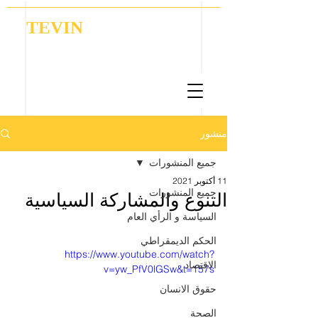
TEVIN
Coordination | Research | Lobbying
منشور
جميع المنشورات
11 أكتوبر 2021
جميع المنشورات
التنوع والمشاركة السياسية
السياسة و الرأي العام
الحكم الديمقراطي
https://www.youtube.com/watch?
الاقتصاد
v=yw_PfV0lGSw&t=157s
حقوق الانسان
الصحة