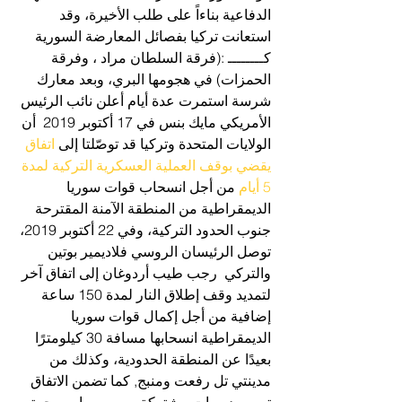
الدفاعية بناءاً على طلب الأخيرة، وقد 
استعانت تركيا بفصائل المعارضة السورية 
كــــــــ :(فرقة السلطان مراد ، وفرقة 
الحمزات) في هجومها البري، وبعد معارك 
شرسة استمرت عدة أيام أعلن نائب الرئيس 
الأمريكي مايك بنس في 17 أكتوبر 2019  أن 
الولايات المتحدة وتركيا قد توصّلتا إلى 
اتفاق 
يقضي بوقف العملية العسكرية التركية لمدة 
5 أيام
 من أجل انسحاب قوات سوريا 
الديمقراطية من المنطقة الآمنة المقترحة 
جنوب الحدود التركية، وفي 22 أكتوبر 2019، 
توصل الرئيسان الروسي فلاديمير بوتين 
والتركي  رجب طيب أردوغان إلى اتفاق آخر 
لتمديد وقف إطلاق النار لمدة 150 ساعة 
إضافية من أجل إكمال قوات سوريا 
الديمقراطية انسحابها مسافة 30 كيلومترًا 
بعيدًا عن المنطقة الحدودية، وكذلك من 
مدينتي تل رفعت ومنبج, كما تضمن الاتفاق 
تسيير دوريات مشتركة بين روسيا من جهة 