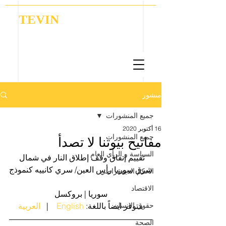
TEVIN
Coordination | Research | Lobbying
منشور
جميع المنشورات
16 أكتوبر 2020
جميع المنشورات
مفاتيح بيوتنا لا تصدأ
السياسة و الرأي العام
تقييم إتفاق وقف إطلاق النار في شمال 
شرق سوريا رأس العين/ سري كانييه كنموذج
الحكم الديمقراطي
الاقتصاد
سوريا | بروكسل
 متوفر ايضاً باللغة: 
حقوق الانسان
English 
   |  
 العربية
الصحة