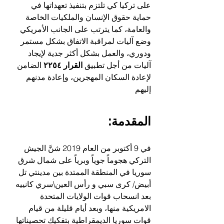
على تركيا كي تلتزم بتنفيذ تعهداتها في 
حماية حقوق الإنسان والملكيات الخاصة 
والعامة، كما يترتب على الجانب الأمريكي 
وضع آليات لمراقبة الاتفاق بشكل مستمر 
ودوري، والعمل بشكل أكثر جدية لإيجاد 
آليات من أجل تطبيق 
القرار ٢٢٥٤
 الضامن 
لإعادة السكان المهجرين، وإعادة مدنهم 
إليهم 
المقدمة:
في 9 أكتوبر من العام 2019 شنَّ الجيش 
التركي هجوماً جوياً وبرياً على شمال شرق 
سوريا في المنطقة الممتدة بين مدينتي تل 
أبيض/ كرى سبي و رأس العين\سري كانييه 
بعد انسحاب قوات الولايات المتحدة 
الامريكية منها، وبعد أيام قليلة من قيام 
قوات سوريا الديمقراطية بتفكيك تحصيناتها 