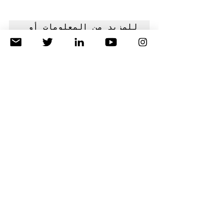
للمزيد من المعلومات أو 
لتقديم ردود الأفعال 
والآراء، يرجى التواصل مع 
تفن من خلال البريد 
الالكتروني. 
Info@tevnakurdi.org
حقوق الانسان
إظهار الكل
منشورات ذات صلة