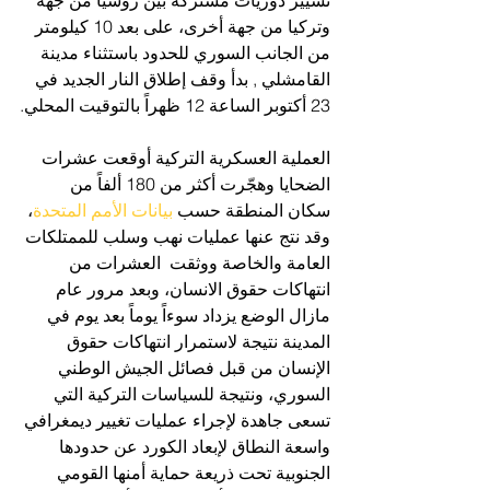
وتركيا من جهة أخرى، على بعد 10 كيلومتر 
من الجانب السوري للحدود باستثناء مدينة 
القامشلي , بدأ وقف إطلاق النار الجديد في 
23 أكتوبر الساعة 12 ظهراً بالتوقيت المحلي.
العملية العسكرية التركية أوقعت عشرات 
الضحايا وهجّرت أكثر من 180 ألفاً من 
سكان المنطقة حسب 
بيانات الأمم المتحدة
، 
وقد نتج عنها عمليات نهب وسلب للممتلكات 
العامة والخاصة ووثقت  العشرات من 
انتهاكات حقوق الانسان، وبعد مرور عام 
مازال الوضع يزداد سوءاً يوماً بعد يوم في 
المدينة نتيجة لاستمرار انتهاكات حقوق 
الإنسان من قبل فصائل الجيش الوطني 
السوري، ونتيجة للسياسات التركية التي 
تسعى جاهدة لإجراء عمليات تغيير ديمغرافي 
واسعة النطاق لإبعاد الكورد عن حدودها 
الجنوبية تحت ذريعة حماية أمنها القومي 