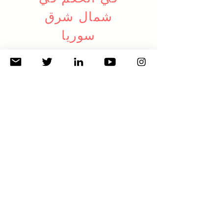
شمال شرق
سوريا
في البداية نود التنويه الى أنَّ كلمة
الأقليات غالباً ما يتم رفضها بسبب
دلالتها السلبية حيث تؤدي الى
تقسيم طبقي غير مقصود ولها
دلالات ذات منحى الضعف والتصغير،
ونحن نشاركهم الرأي لذلك سوف
يتم التركيز على أدارة التنوع
الإيجابيبدل من البحث عن مدلولات
المصطلحات وتبريراتها، فالمساواة
تقتضي عدم التمييز بين المكونات
بناء على حجم المكون.
اقرأ المزيد