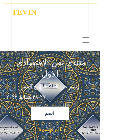
TEVIN
Coordination | Research | Lobbying
منتدى تفن الاقتصادي
الاول
رسم خريطة للحد من الفقر
٢٧-٢٨ شباط ٢٠٢٢
انصم
الرئيسية