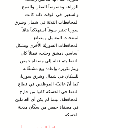
للزراعة وخصوصاً القطن والقمح
والشعير. في الوقت ذاته كانت
المحافظات الثلاثة في شمال وشرق
سوريا تعتبر سوقاً استهلاكياً هامّاً
لمنتجات المعامل ومصانع
المحافظات السوريّة الأُخرى وبشكل
أساسي دمشق وحلب، فمثلاً كان
النفط يتم نقله إلى مصفاة حمص
ويتمّ تكريره وإعادة بيع مشتقّاته
للسكان في شمال وشرق سوريا،
كما أنّ غالبيّة الموظفين في قطاع
النفط في الحسكة كانوا من خارج
المحافظة، بينما لم يكن أي العاملين
في مصفاة حمص من سكّان مدينة
الحسكة.