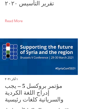
تقرير التأسيس ٢٠٢٠
Read More
١ آذار ٢٠٢١
مؤتمر بروكسل 5 – يجب
إدراج اللغة الكردية
والسريانية كلغات رئيسية