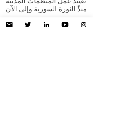
تفْنِيد عمل المنظمات المدنية
منذً الثورة السورية وإلى الآن
شارك الرئيس التنفيذي لـ TEVN في ندوة حوَّارية
أقامتها صحيفة نينار بريس تحت عنوان "منظمات
المجتمع المدني ما لها وما عليها" يوم الأربعاء الفائت
للحوار حول دور وعمل منظمات المجتمع المدني
خلال سنوات الثورة السورية
Read More
٥ حزيران ٢٠٢٠