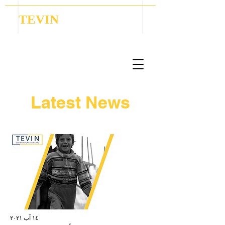
TEVIN
Coordination | Research | Lobbying
Latest News
١٤ آب ٢٠٢١